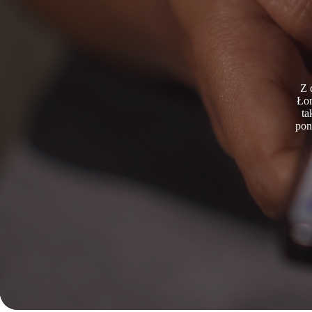
Z 
Łom
ta
pon