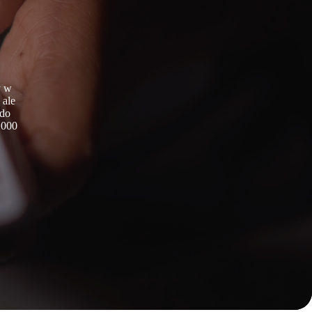
y w
 ale
 do
1000