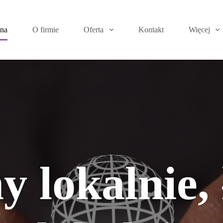
wna
O firmie
Oferta
Kontakt
Więcej
y lokalnie,