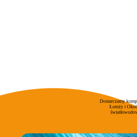
Dostarczamy kompl
Łomży i Okoli
światłowodow