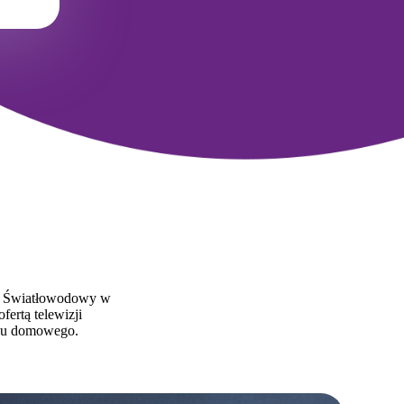
et Światłowodowy w
ertą telewizji
onu domowego.