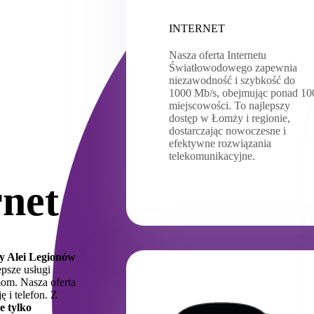
INTERNET
Nasza oferta Internetu
Światłowodowego zapewnia
niezawodność i szybkość do
1000 Mb/s, obejmując ponad 10
miejscowości. To najlepszy
dostęp w Łomży i regionie,
dostarczając nowoczesne i
efektywne rozwiązania
telekomunikacyjne.
rnet
zy Alei Legionów
psze usługi
om. Nasza oferta
 i telefon. Z
e tylko