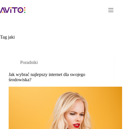
Przejdź
do
treści
Tag
jaki
Strona główna
O firmie
Oferta
Poradniki
Kontakt
Jak wybrać najlepszy internet dla swojego
Projekty dofinansowane
środowiska?
BOK